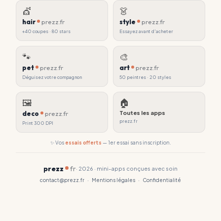
💇
👗
hair
prezz.fr
style
prezz.fr
+40 coupes · 80 stars
Essayez avant d'acheter
🐾
🎨
pet
prezz.fr
art
prezz.fr
Déguisez votre compagnon
50 peintres · 20 styles
🖼
🏠
deco
prezz.fr
Toutes les apps
prezz.fr
Print 300 DPI
✨ Vos
essais offerts
— 1er essai sans inscription.
prezz
fr
· 2026 · mini-apps conçues avec soin
contact@prezz.fr
·
Mentions légales
·
Confidentialité