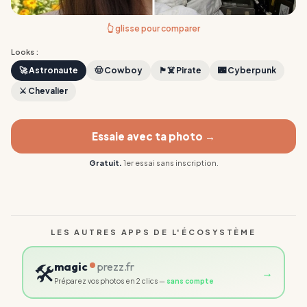
👆 glisse pour comparer
Looks
:
🚀 Astronaute
🤠 Cowboy
🏴‍☠️ Pirate
🌃 Cyberpunk
⚔️ Chevalier
Essaie avec
ta photo
→
Gratuit.
1er essai sans inscription.
LES AUTRES APPS DE L'ÉCOSYSTÈME
🛠️
magic
prezz.fr
→
Préparez vos photos en 2 clics —
sans compte