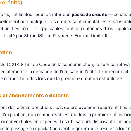
e crédits)
erts, l'utilisateur peut acheter des
packs de crédits
— achats p
llement automatique. Les crédits sont cumulables et sans date
ation. Les prix TTC applicables sont ceux affichés dans l'appli
st traité par Stripe (Stripe Payments Europe Limited).
ation
cle L221-28 13° du Code de la consommation, le service releva
diatement à la demande de l'utilisateur, l'utilisateur reconnaî
e rétractation dès lors que la première création est utilisée.
s et abonnements existants
sont des achats ponctuels : pas de prélèvement récurrent. Les c
d'expiration, non remboursables une fois la première utilisatio
es ni convertibles en espèces. Les utilisateurs disposant d'un 
nt le passage aux packs) peuvent le gérer ou le résilier à tout